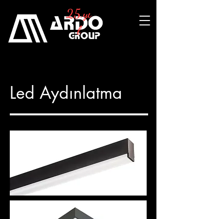
25.yı
l
Led Aydınlatma